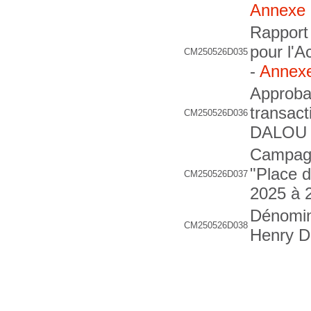
Annexe
Rappor
pour l'A
CM250526D035
-
Annex
Approbat
transact
CM250526D036
DALOU
Campagn
"Place d
CM250526D037
2025 à 
Dénomin
CM250526D038
Henry D