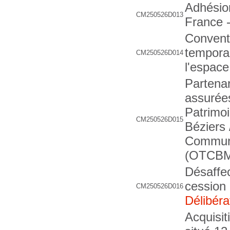
Adhésion
CM250526D013
France 
Conventi
temporai
CM250526D014
l'espace
Partenar
assurées
Patrimoi
CM250526D015
Béziers 
Communa
(OTCBM
Désaffec
cession 
CM250526D016
Délibéra
Acquisit