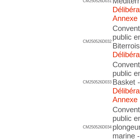
Méditer
CM250526D031
Délibéra
Annexe
Convent
public e
CM250526D032
Biterroi
Délibéra
Convent
public 
Basket 
CM250526D033
Délibéra
Annexe
Convent
public 
plongeur
CM250526D034
marine 