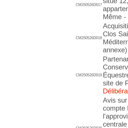
situé 12
CM250526D017
apparte
Même 
Acquisit
Clos Sa
CM250526D018
Méditer
annexe)
Partenar
Conserv
Équestre
CM250526D019
site de
Délibéra
Avis sur
compte l
l'approv
centrale