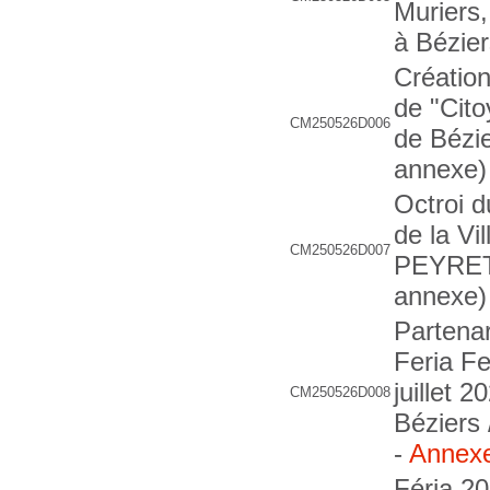
Muriers,
à Bézie
Création
de "Cito
CM250526D006
de Bézi
annexe)
Octroi d
de la Vi
CM250526D007
PEYRE
annexe)
Partenar
Feria Fe
juillet 
CM250526D008
Béziers
-
Annex
Féria 2