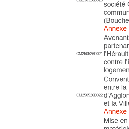
CM250526D020
société 
commune
(Bouche
Annexe
Avenant 
partenar
l'Hérault
CM250526D021
contre l
logemen
Convent
entre l
d'Agglo
CM250526D022
et la Vi
Annexe
Mise en
matériel