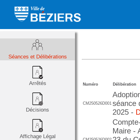
Séances et Délibérations
Arrêtés
Numéro
Délibération
Adoption
séance d
CM250526D001
Décisions
2025 -
D
Compte-
Maire - 
Affichage Légal
23 du Co
CM250526D002