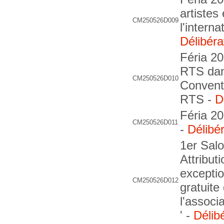
artistes
CM250526D009
l'intern
Délibéra
Féria 20
RTS dans
CM250526D010
Conventi
RTS -
D
Féria 20
CM250526D011
-
Délibé
1er Salo
Attribut
exceptio
CM250526D012
gratuite
l'associ
' -
Délib