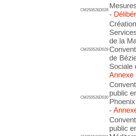
Mesures
CM250526D028
-
Délibé
Création
Services
de la Ma
Conventi
CM250526D029
de Bézi
Sociale 
Annexe
Convent
public e
CM250526D030
Phoenix
-
Annex
Convent
public e