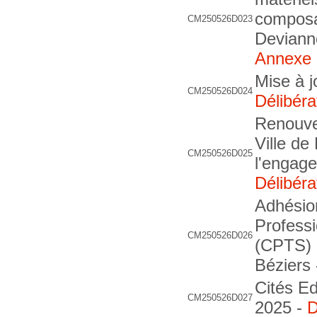
composa
CM250526D023
Deviann
Annexe
Mise à j
CM250526D024
Délibéra
Renouve
Ville de
CM250526D025
l'engage
Délibéra
Adhésio
Professi
CM250526D026
(CPTS) O
Béziers
Cités Ed
CM250526D027
2025 -
D